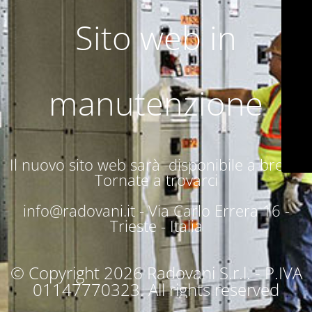
Sito web in
manutenzione
Il nuovo sito web sarà disponibile a breve.
Tornate a trovarci
info@radovani.it -
Via Carlo Errera 16 -
Trieste - Italia
© Copyright 2026 Radovani S.r.l. - P.IVA
01147770323. All rights reserved