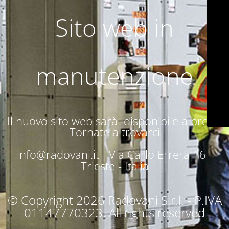
Sito web in
manutenzione
Il nuovo sito web sarà disponibile a breve.
Tornate a trovarci
info@radovani.it -
Via Carlo Errera 16 -
Trieste - Italia
© Copyright 2026 Radovani S.r.l. - P.IVA
01147770323. All rights reserved