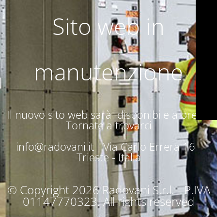
Sito web in
manutenzione
Il nuovo sito web sarà disponibile a breve.
Tornate a trovarci
info@radovani.it -
Via Carlo Errera 16 -
Trieste - Italia
© Copyright 2026 Radovani S.r.l. - P.IVA
01147770323. All rights reserved