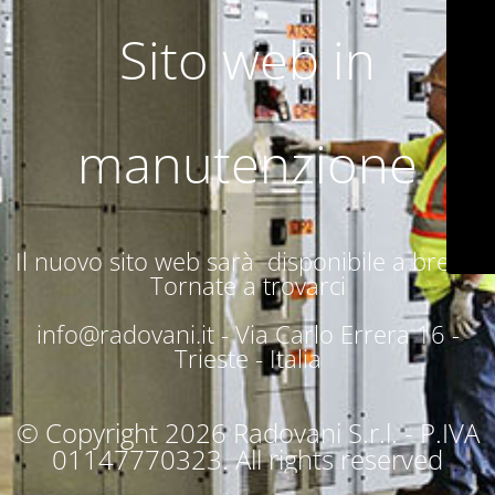
Sito web in
manutenzione
Il nuovo sito web sarà disponibile a breve.
Tornate a trovarci
info@radovani.it -
Via Carlo Errera 16 -
Trieste - Italia
© Copyright 2026 Radovani S.r.l. - P.IVA
01147770323. All rights reserved