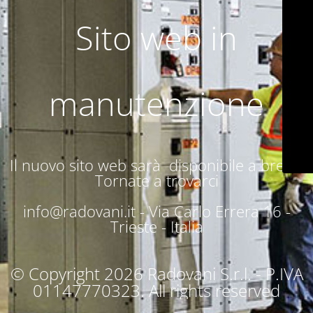
Sito web in
manutenzione
Il nuovo sito web sarà disponibile a breve.
Tornate a trovarci
info@radovani.it -
Via Carlo Errera 16 -
Trieste - Italia
© Copyright 2026 Radovani S.r.l. - P.IVA
01147770323. All rights reserved