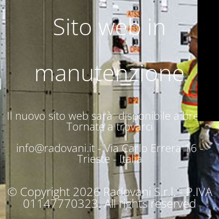
Sito web in
manutenzione
Il nuovo sito web sarà disponibile a breve.
Tornate a trovarci
info@radovani.it -
Via Carlo Errera 16 -
Trieste - Italia
© Copyright 2026 Radovani S.r.l. - P.IVA
01147770323. All rights reserved