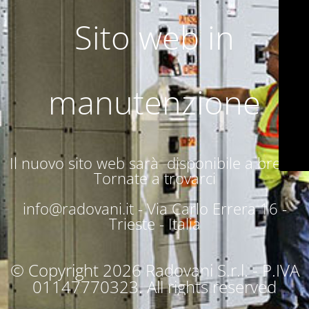
Sito web in
manutenzione
Il nuovo sito web sarà disponibile a breve.
Tornate a trovarci
info@radovani.it -
Via Carlo Errera 16 -
Trieste - Italia
© Copyright 2026 Radovani S.r.l. - P.IVA
01147770323. All rights reserved