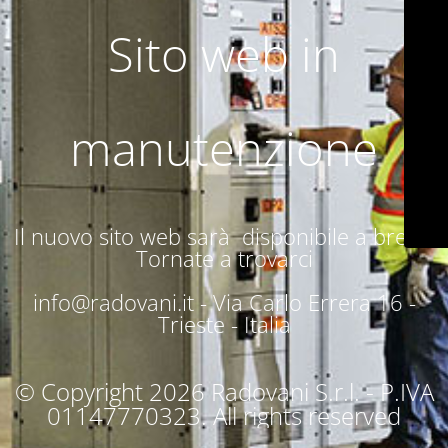
Sito web in
manutenzione
Il nuovo sito web sarà disponibile a breve.
Tornate a trovarci
info@radovani.it -
Via Carlo Errera 16 -
Trieste - Italia
© Copyright 2026 Radovani S.r.l. - P.IVA
01147770323. All rights reserved